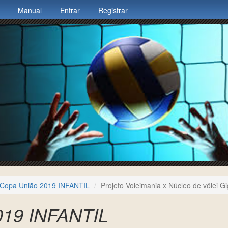
Manual
Entrar
Registrar
Copa União 2019 INFANTIL
Projeto Voleimania x Núcleo de vôlei G
019 INFANTIL