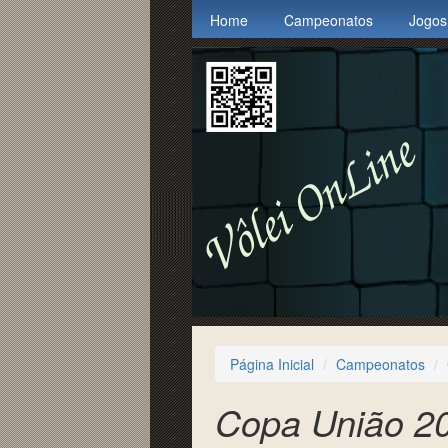
Home
Campeonatos
Jogos
Página Inicial
Campeonatos
Copa União 2