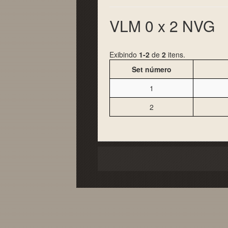
VLM 0 x 2 NVG
Exibindo
1-2
de
2
itens.
Set número
1
2