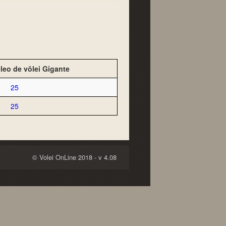
leo de vôlei Gigante
25
25
© Volei OnLine 2018 - v 4.08